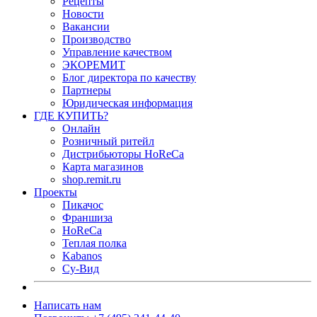
Рецепты
Новости
Вакансии
Производство
Управление качеством
ЭКОРЕМИТ
Блог директора по качеству
Партнеры
Юридическая информация
ГДЕ КУПИТЬ?
Онлайн
Розничный ритейл
Дистрибьюторы HoReCa
Карта магазинов
shop.remit.ru
Проекты
Пикачос
Франшиза
HoReCa
Теплая полка
Kabanos
Су-Вид
Написать нам