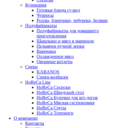
Кулинария
Готовые блюда су-вид
Чурросы
Роллы, блинчики, чебуреки, беляши
Полуфабрикаты
Полуфабрикаты для домашнего
приготовления
Шашлыки и мясо в маринаде
Пельмени ручной лепки
Вареники
Охлажденное мясо
Овощные котлеты
Снеки
KABANOS
Снеки-колбаски
HoReCa Line
HoReCa Сосиски
HoReCa Шведский стол
HoReCa Булочки для хот-догов
HoReCa Мясная гастрономия
HoReCa Соусы
HoReCa Топпинги
О компании
Контакты