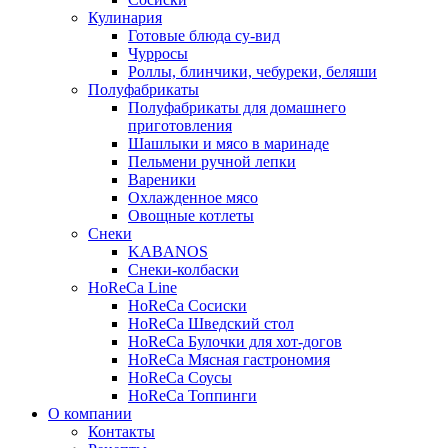
Кулинария
Готовые блюда су-вид
Чурросы
Роллы, блинчики, чебуреки, беляши
Полуфабрикаты
Полуфабрикаты для домашнего
приготовления
Шашлыки и мясо в маринаде
Пельмени ручной лепки
Вареники
Охлажденное мясо
Овощные котлеты
Снеки
KABANOS
Снеки-колбаски
HoReCa Line
HoReCa Сосиски
HoReCa Шведский стол
HoReCa Булочки для хот-догов
HoReCa Мясная гастрономия
HoReCa Соусы
HoReCa Топпинги
О компании
Контакты