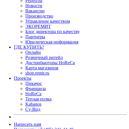
Рецепты
Новости
Вакансии
Производство
Управление качеством
ЭКОРЕМИТ
Блог директора по качеству
Партнеры
Юридическая информация
ГДЕ КУПИТЬ?
Онлайн
Розничный ритейл
Дистрибьюторы HoReCa
Карта магазинов
shop.remit.ru
Проекты
Пикачос
Франшиза
HoReCa
Теплая полка
Kabanos
Су-Вид
Написать нам