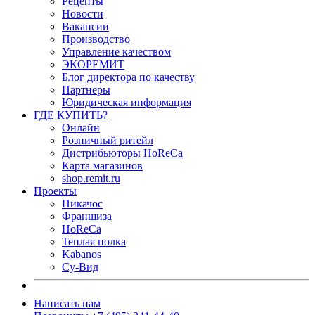
Рецепты
Новости
Вакансии
Производство
Управление качеством
ЭКОРЕМИТ
Блог директора по качеству
Партнеры
Юридическая информация
ГДЕ КУПИТЬ?
Онлайн
Розничный ритейл
Дистрибьюторы HoReCa
Карта магазинов
shop.remit.ru
Проекты
Пикачос
Франшиза
HoReCa
Теплая полка
Kabanos
Су-Вид
Написать нам