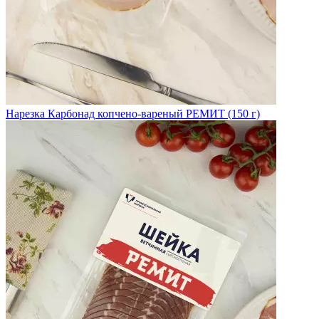
Нарезка Карбонад копчено-вареный РЕМИТ (150 г)