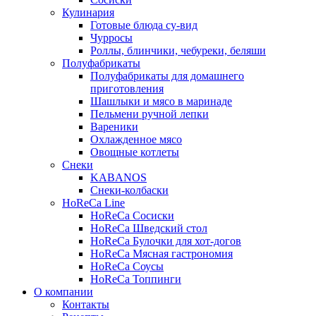
Кулинария
Готовые блюда су-вид
Чурросы
Роллы, блинчики, чебуреки, беляши
Полуфабрикаты
Полуфабрикаты для домашнего
приготовления
Шашлыки и мясо в маринаде
Пельмени ручной лепки
Вареники
Охлажденное мясо
Овощные котлеты
Снеки
KABANOS
Снеки-колбаски
HoReCa Line
HoReCa Сосиски
HoReCa Шведский стол
HoReCa Булочки для хот-догов
HoReCa Мясная гастрономия
HoReCa Соусы
HoReCa Топпинги
О компании
Контакты