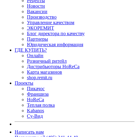
Рецепты
Новости
Вакансии
Производство
Управление качеством
ЭКОРЕМИТ
Блог директора по качеству
Партнеры
Юридическая информация
ГДЕ КУПИТЬ?
Онлайн
Розничный ритейл
Дистрибьюторы HoReCa
Карта магазинов
shop.remit.ru
Проекты
Пикачос
Франшиза
HoReCa
Теплая полка
Kabanos
Су-Вид
Написать нам