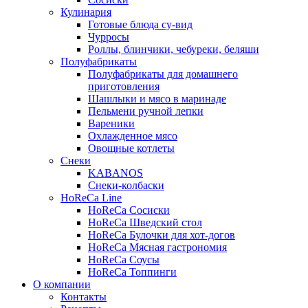
Кулинария
Готовые блюда су-вид
Чурросы
Роллы, блинчики, чебуреки, беляши
Полуфабрикаты
Полуфабрикаты для домашнего
приготовления
Шашлыки и мясо в маринаде
Пельмени ручной лепки
Вареники
Охлажденное мясо
Овощные котлеты
Снеки
KABANOS
Снеки-колбаски
HoReCa Line
HoReCa Сосиски
HoReCa Шведский стол
HoReCa Булочки для хот-догов
HoReCa Мясная гастрономия
HoReCa Соусы
HoReCa Топпинги
О компании
Контакты