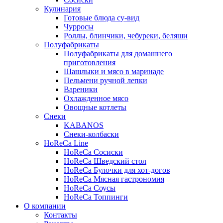
Кулинария
Готовые блюда су-вид
Чурросы
Роллы, блинчики, чебуреки, беляши
Полуфабрикаты
Полуфабрикаты для домашнего
приготовления
Шашлыки и мясо в маринаде
Пельмени ручной лепки
Вареники
Охлажденное мясо
Овощные котлеты
Снеки
KABANOS
Снеки-колбаски
HoReCa Line
HoReCa Сосиски
HoReCa Шведский стол
HoReCa Булочки для хот-догов
HoReCa Мясная гастрономия
HoReCa Соусы
HoReCa Топпинги
О компании
Контакты