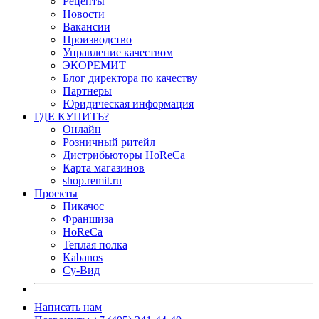
Рецепты
Новости
Вакансии
Производство
Управление качеством
ЭКОРЕМИТ
Блог директора по качеству
Партнеры
Юридическая информация
ГДЕ КУПИТЬ?
Онлайн
Розничный ритейл
Дистрибьюторы HoReCa
Карта магазинов
shop.remit.ru
Проекты
Пикачос
Франшиза
HoReCa
Теплая полка
Kabanos
Су-Вид
Написать нам