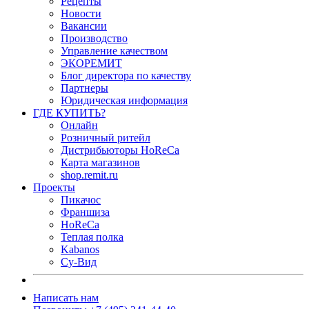
Рецепты
Новости
Вакансии
Производство
Управление качеством
ЭКОРЕМИТ
Блог директора по качеству
Партнеры
Юридическая информация
ГДЕ КУПИТЬ?
Онлайн
Розничный ритейл
Дистрибьюторы HoReCa
Карта магазинов
shop.remit.ru
Проекты
Пикачос
Франшиза
HoReCa
Теплая полка
Kabanos
Су-Вид
Написать нам