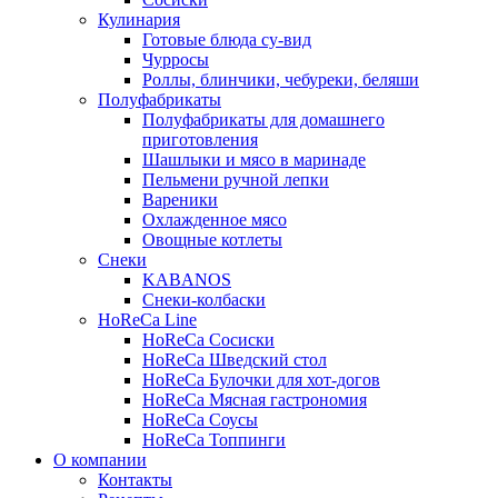
Кулинария
Готовые блюда су-вид
Чурросы
Роллы, блинчики, чебуреки, беляши
Полуфабрикаты
Полуфабрикаты для домашнего
приготовления
Шашлыки и мясо в маринаде
Пельмени ручной лепки
Вареники
Охлажденное мясо
Овощные котлеты
Снеки
KABANOS
Снеки-колбаски
HoReCa Line
HoReCa Сосиски
HoReCa Шведский стол
HoReCa Булочки для хот-догов
HoReCa Мясная гастрономия
HoReCa Соусы
HoReCa Топпинги
О компании
Контакты