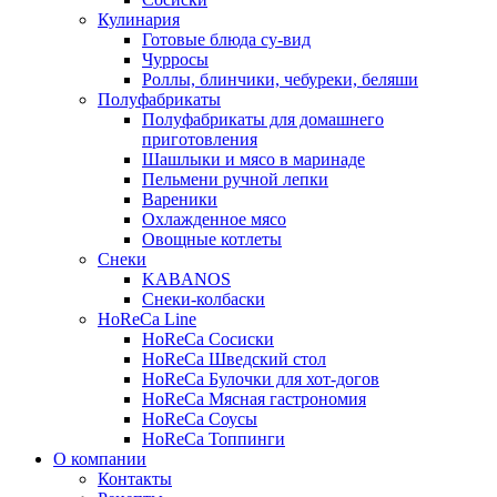
Кулинария
Готовые блюда су-вид
Чурросы
Роллы, блинчики, чебуреки, беляши
Полуфабрикаты
Полуфабрикаты для домашнего
приготовления
Шашлыки и мясо в маринаде
Пельмени ручной лепки
Вареники
Охлажденное мясо
Овощные котлеты
Снеки
KABANOS
Снеки-колбаски
HoReCa Line
HoReCa Сосиски
HoReCa Шведский стол
HoReCa Булочки для хот-догов
HoReCa Мясная гастрономия
HoReCa Соусы
HoReCa Топпинги
О компании
Контакты