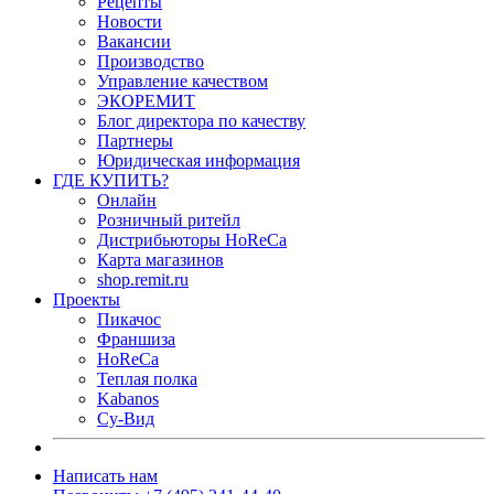
Рецепты
Новости
Вакансии
Производство
Управление качеством
ЭКОРЕМИТ
Блог директора по качеству
Партнеры
Юридическая информация
ГДЕ КУПИТЬ?
Онлайн
Розничный ритейл
Дистрибьюторы HoReCa
Карта магазинов
shop.remit.ru
Проекты
Пикачос
Франшиза
HoReCa
Теплая полка
Kabanos
Су-Вид
Написать нам