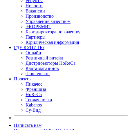
Рецепты
Новости
Вакансии
Производство
Управление качеством
ЭКОРЕМИТ
Блог директора по качеству
Партнеры
Юридическая информация
ГДЕ КУПИТЬ?
Онлайн
Розничный ритейл
Дистрибьюторы HoReCa
Карта магазинов
shop.remit.ru
Проекты
Пикачос
Франшиза
HoReCa
Теплая полка
Kabanos
Су-Вид
Написать нам