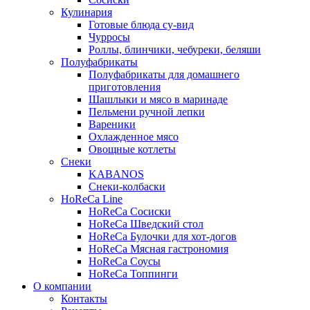
Кулинария
Готовые блюда су-вид
Чурросы
Роллы, блинчики, чебуреки, беляши
Полуфабрикаты
Полуфабрикаты для домашнего
приготовления
Шашлыки и мясо в маринаде
Пельмени ручной лепки
Вареники
Охлажденное мясо
Овощные котлеты
Снеки
KABANOS
Снеки-колбаски
HoReCa Line
HoReCa Сосиски
HoReCa Шведский стол
HoReCa Булочки для хот-догов
HoReCa Мясная гастрономия
HoReCa Соусы
HoReCa Топпинги
О компании
Контакты