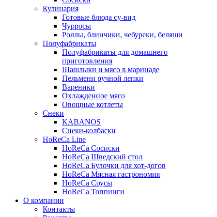
Кулинария
Готовые блюда су-вид
Чурросы
Роллы, блинчики, чебуреки, беляши
Полуфабрикаты
Полуфабрикаты для домашнего
приготовления
Шашлыки и мясо в маринаде
Пельмени ручной лепки
Вареники
Охлажденное мясо
Овощные котлеты
Снеки
KABANOS
Снеки-колбаски
HoReCa Line
HoReCa Сосиски
HoReCa Шведский стол
HoReCa Булочки для хот-догов
HoReCa Мясная гастрономия
HoReCa Соусы
HoReCa Топпинги
О компании
Контакты