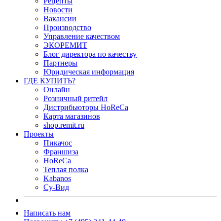
Рецепты
Новости
Вакансии
Производство
Управление качеством
ЭКОРЕМИТ
Блог директора по качеству
Партнеры
Юридическая информация
ГДЕ КУПИТЬ?
Онлайн
Розничный ритейл
Дистрибьюторы HoReCa
Карта магазинов
shop.remit.ru
Проекты
Пикачос
Франшиза
HoReCa
Теплая полка
Kabanos
Су-Вид
Написать нам