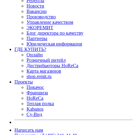
Рецепты
Новости
Вакансии
Производство
Управление качеством
ЭКОРЕМИТ
Блог директора по качеству
Партнеры
Юридическая информация
ГДЕ КУПИТЬ?
Онлайн
Розничный ритейл
Дистрибьюторы HoReCa
Карта магазинов
shop.remit.ru
Проекты
Пикачос
Франшиза
HoReCa
Теплая полка
Kabanos
Су-Вид
Написать нам