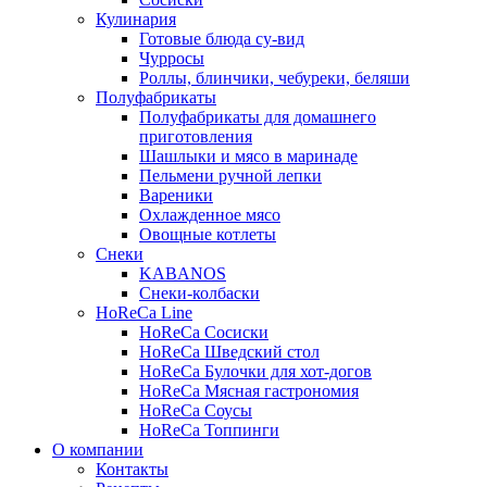
Кулинария
Готовые блюда су-вид
Чурросы
Роллы, блинчики, чебуреки, беляши
Полуфабрикаты
Полуфабрикаты для домашнего
приготовления
Шашлыки и мясо в маринаде
Пельмени ручной лепки
Вареники
Охлажденное мясо
Овощные котлеты
Снеки
KABANOS
Снеки-колбаски
HoReCa Line
HoReCa Сосиски
HoReCa Шведский стол
HoReCa Булочки для хот-догов
HoReCa Мясная гастрономия
HoReCa Соусы
HoReCa Топпинги
О компании
Контакты