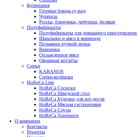
Кулинария
Готовые блюда су-вид
Чурросы
Роллы, блинчики, чебуреки, беляши
Полуфабрикаты
Полуфабрикаты для домашнего приготовлени
Шашлыки и мясо в маринаде
Пельмени ручной лепки
Вареники
Охлажденное мясо
Овощные котлеты
Снеки
KABANOS
Снеки-колбаски
HoReCa Line
HoReCa Сосиски
HoReCa Шведский стол
HoReCa Булочки для хот-догов
HoReCa Мясная гастрономия
HoReCa Соусы
HoReCa Топпинги
О компании
Контакты
Рецепты