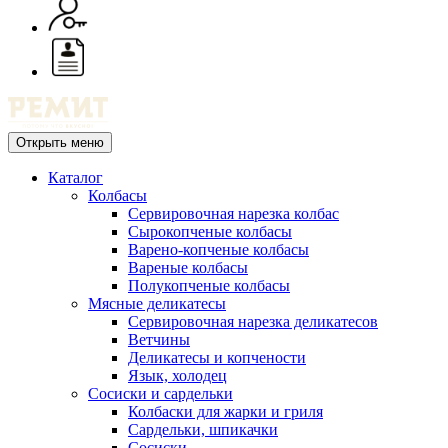
Открыть меню
Каталог
Колбасы
Сервировочная нарезка колбас
Сырокопченые колбасы
Варено-копченые колбасы
Вареные колбасы
Полукопченые колбасы
Мясные деликатесы
Сервировочная нарезка деликатесов
Ветчины
Деликатесы и копчености
Язык, холодец
Сосиски и сардельки
Колбаски для жарки и гриля
Сардельки, шпикачки
Сосиски