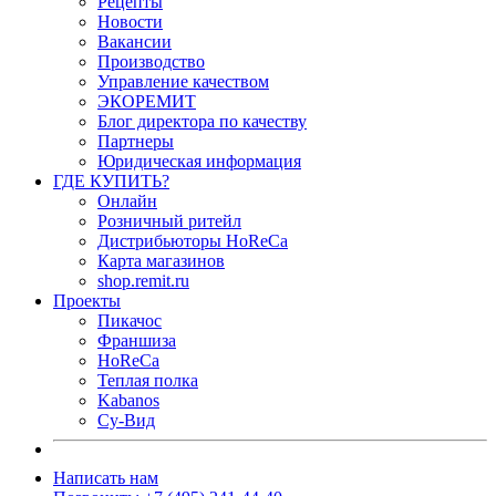
Рецепты
Новости
Вакансии
Производство
Управление качеством
ЭКОРЕМИТ
Блог директора по качеству
Партнеры
Юридическая информация
ГДЕ КУПИТЬ?
Онлайн
Розничный ритейл
Дистрибьюторы HoReCa
Карта магазинов
shop.remit.ru
Проекты
Пикачос
Франшиза
HoReCa
Теплая полка
Kabanos
Су-Вид
Написать нам