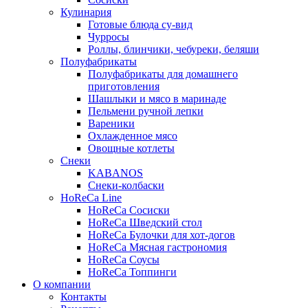
Кулинария
Готовые блюда су-вид
Чурросы
Роллы, блинчики, чебуреки, беляши
Полуфабрикаты
Полуфабрикаты для домашнего
приготовления
Шашлыки и мясо в маринаде
Пельмени ручной лепки
Вареники
Охлажденное мясо
Овощные котлеты
Снеки
KABANOS
Снеки-колбаски
HoReCa Line
HoReCa Сосиски
HoReCa Шведский стол
HoReCa Булочки для хот-догов
HoReCa Мясная гастрономия
HoReCa Соусы
HoReCa Топпинги
О компании
Контакты