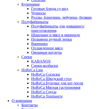
Кулинария
Готовые блюда су-вид
Чурросы
Роллы, блинчики, чебуреки, беляши
Полуфабрикаты
Полуфабрикаты для домашнего
приготовления
Шашлыки и мясо в маринаде
Пельмени ручной лепки
Вареники
Охлажденное мясо
Овощные котлеты
Снеки
KABANOS
Снеки-колбаски
HoReCa Line
HoReCa Сосиски
HoReCa Шведский стол
HoReCa Булочки для хот-догов
HoReCa Мясная гастрономия
HoReCa Соусы
HoReCa Топпинги
О компании
Контакты