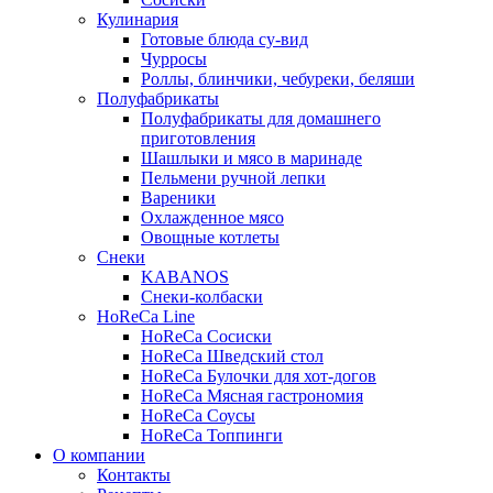
Кулинария
Готовые блюда су-вид
Чурросы
Роллы, блинчики, чебуреки, беляши
Полуфабрикаты
Полуфабрикаты для домашнего
приготовления
Шашлыки и мясо в маринаде
Пельмени ручной лепки
Вареники
Охлажденное мясо
Овощные котлеты
Снеки
KABANOS
Снеки-колбаски
HoReCa Line
HoReCa Сосиски
HoReCa Шведский стол
HoReCa Булочки для хот-догов
HoReCa Мясная гастрономия
HoReCa Соусы
HoReCa Топпинги
О компании
Контакты