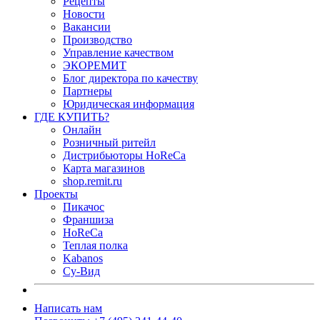
Рецепты
Новости
Вакансии
Производство
Управление качеством
ЭКОРЕМИТ
Блог директора по качеству
Партнеры
Юридическая информация
ГДЕ КУПИТЬ?
Онлайн
Розничный ритейл
Дистрибьюторы HoReCa
Карта магазинов
shop.remit.ru
Проекты
Пикачос
Франшиза
HoReCa
Теплая полка
Kabanos
Су-Вид
Написать нам