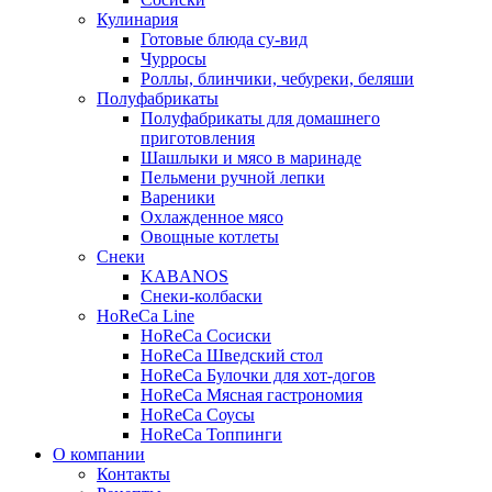
Кулинария
Готовые блюда су-вид
Чурросы
Роллы, блинчики, чебуреки, беляши
Полуфабрикаты
Полуфабрикаты для домашнего
приготовления
Шашлыки и мясо в маринаде
Пельмени ручной лепки
Вареники
Охлажденное мясо
Овощные котлеты
Снеки
KABANOS
Снеки-колбаски
HoReCa Line
HoReCa Сосиски
HoReCa Шведский стол
HoReCa Булочки для хот-догов
HoReCa Мясная гастрономия
HoReCa Соусы
HoReCa Топпинги
О компании
Контакты