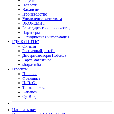
Рецепты
Новости
Вакансии
Производство
Управление качеством
ЭКОРЕМИТ
Блог директора по качеству
Партнеры
Юридическая информация
ГДЕ КУПИТЬ?
Онлайн
Розничный ритейл
Дистрибьюторы HoReCa
Карта магазинов
shop.remit.ru
Проекты
Пикачос
Франшиза
HoReCa
Теплая полка
Kabanos
Су-Вид
Написать нам