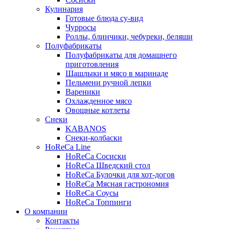
Кулинария
Готовые блюда су-вид
Чурросы
Роллы, блинчики, чебуреки, беляши
Полуфабрикаты
Полуфабрикаты для домашнего
приготовления
Шашлыки и мясо в маринаде
Пельмени ручной лепки
Вареники
Охлажденное мясо
Овощные котлеты
Снеки
KABANOS
Снеки-колбаски
HoReCa Line
HoReCa Сосиски
HoReCa Шведский стол
HoReCa Булочки для хот-догов
HoReCa Мясная гастрономия
HoReCa Соусы
HoReCa Топпинги
О компании
Контакты