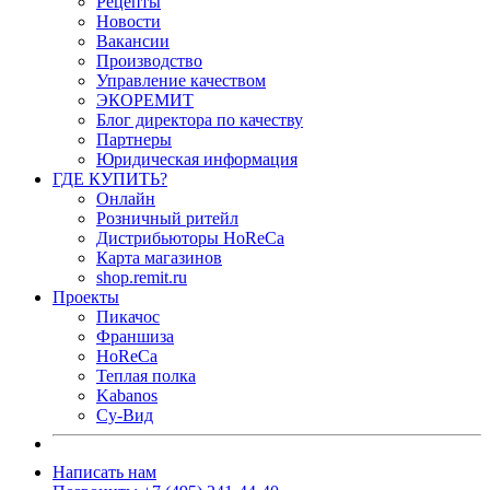
Рецепты
Новости
Вакансии
Производство
Управление качеством
ЭКОРЕМИТ
Блог директора по качеству
Партнеры
Юридическая информация
ГДЕ КУПИТЬ?
Онлайн
Розничный ритейл
Дистрибьюторы HoReCa
Карта магазинов
shop.remit.ru
Проекты
Пикачос
Франшиза
HoReCa
Теплая полка
Kabanos
Су-Вид
Написать нам