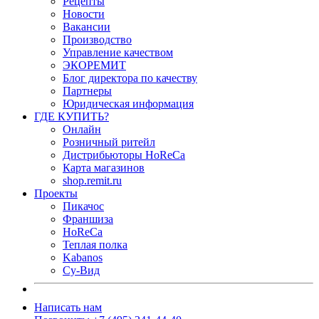
Рецепты
Новости
Вакансии
Производство
Управление качеством
ЭКОРЕМИТ
Блог директора по качеству
Партнеры
Юридическая информация
ГДЕ КУПИТЬ?
Онлайн
Розничный ритейл
Дистрибьюторы HoReCa
Карта магазинов
shop.remit.ru
Проекты
Пикачос
Франшиза
HoReCa
Теплая полка
Kabanos
Су-Вид
Написать нам