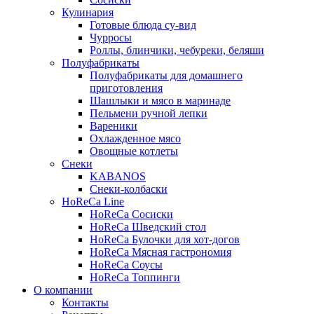
Кулинария
Готовые блюда су-вид
Чурросы
Роллы, блинчики, чебуреки, беляши
Полуфабрикаты
Полуфабрикаты для домашнего
приготовления
Шашлыки и мясо в маринаде
Пельмени ручной лепки
Вареники
Охлажденное мясо
Овощные котлеты
Снеки
KABANOS
Снеки-колбаски
HoReCa Line
HoReCa Сосиски
HoReCa Шведский стол
HoReCa Булочки для хот-догов
HoReCa Мясная гастрономия
HoReCa Соусы
HoReCa Топпинги
О компании
Контакты