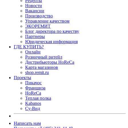
Рецепты
Новости
Вакансии
Производство
Управление качеством
ЭКОРЕМИТ
Блог директора по качеству
Партнеры
Юридическая информация
ГДЕ КУПИТЬ?
Онлайн
Розничный ритейл
Дистрибьюторы HoReCa
Карта магазинов
shop.remit.ru
Проекты
Пикачос
Франшиза
HoReCa
Теплая полка
Kabanos
Су-Вид
Написать нам