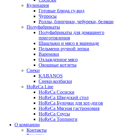
Кулинария
Готовые блюда су-вид
Чурросы
Роллы, блинчики, чебуреки, беляши
Полуфабрикаты
Полуфабрикаты для домашнего
приготовления
Шашлыки и мясо в маринаде
Пельмени ручной лепки
Вареники
Охлажденное мясо
Овощные котлеты
Снеки
KABANOS
Снеки-колбаски
HoReCa Line
HoReCa Сосиски
HoReCa Шведский стол
HoReCa Булочки для хот-догов
HoReCa Мясная гастрономия
HoReCa Соусы
HoReCa Топпинги
О компании
Контакты