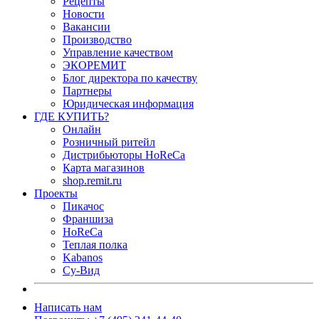
Рецепты
Новости
Вакансии
Производство
Управление качеством
ЭКОРЕМИТ
Блог директора по качеству
Партнеры
Юридическая информация
ГДЕ КУПИТЬ?
Онлайн
Розничный ритейл
Дистрибьюторы HoReCa
Карта магазинов
shop.remit.ru
Проекты
Пикачос
Франшиза
HoReCa
Теплая полка
Kabanos
Су-Вид
Написать нам