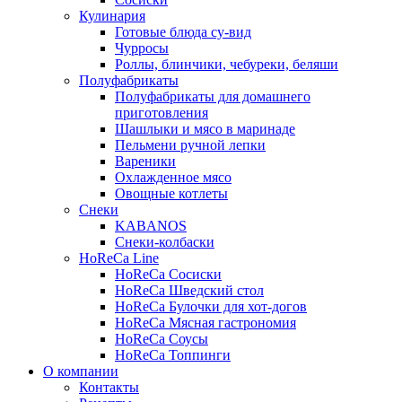
Кулинария
Готовые блюда су-вид
Чурросы
Роллы, блинчики, чебуреки, беляши
Полуфабрикаты
Полуфабрикаты для домашнего
приготовления
Шашлыки и мясо в маринаде
Пельмени ручной лепки
Вареники
Охлажденное мясо
Овощные котлеты
Снеки
KABANOS
Снеки-колбаски
HoReCa Line
HoReCa Сосиски
HoReCa Шведский стол
HoReCa Булочки для хот-догов
HoReCa Мясная гастрономия
HoReCa Соусы
HoReCa Топпинги
О компании
Контакты