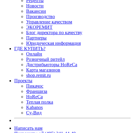
Рецепты
Новости
Вакансии
Производство
Управление качеством
ЭКОРЕМИТ
Блог директора по качеству
Партнеры
Юридическая информация
ГДЕ КУПИТЬ?
Онлайн
Розничный ритейл
Дистрибьюторы HoReCa
Карта магазинов
shop.remit.ru
Проекты
Пикачос
Франшиза
HoReCa
Теплая полка
Kabanos
Су-Вид
Написать нам