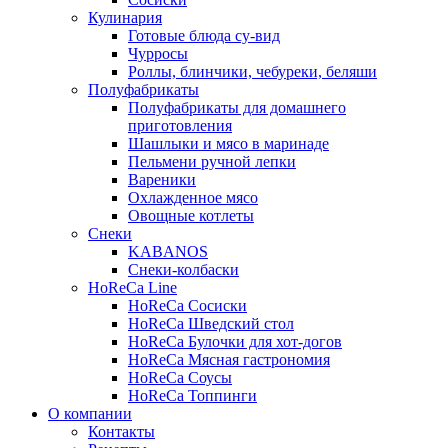
Кулинария
Готовые блюда су-вид
Чурросы
Роллы, блинчики, чебуреки, беляши
Полуфабрикаты
Полуфабрикаты для домашнего
приготовления
Шашлыки и мясо в маринаде
Пельмени ручной лепки
Вареники
Охлажденное мясо
Овощные котлеты
Снеки
KABANOS
Снеки-колбаски
HoReCa Line
HoReCa Сосиски
HoReCa Шведский стол
HoReCa Булочки для хот-догов
HoReCa Мясная гастрономия
HoReCa Соусы
HoReCa Топпинги
О компании
Контакты