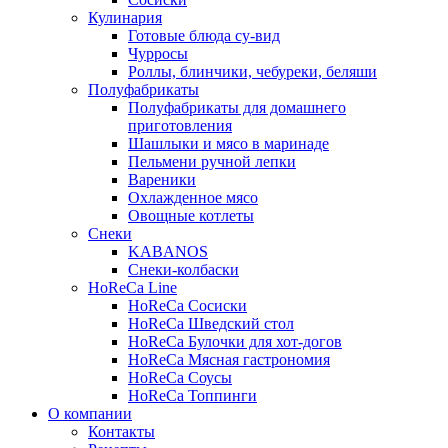
Кулинария
Готовые блюда су-вид
Чурросы
Роллы, блинчики, чебуреки, беляши
Полуфабрикаты
Полуфабрикаты для домашнего
приготовления
Шашлыки и мясо в маринаде
Пельмени ручной лепки
Вареники
Охлажденное мясо
Овощные котлеты
Снеки
KABANOS
Снеки-колбаски
HoReCa Line
HoReCa Сосиски
HoReCa Шведский стол
HoReCa Булочки для хот-догов
HoReCa Мясная гастрономия
HoReCa Соусы
HoReCa Топпинги
О компании
Контакты