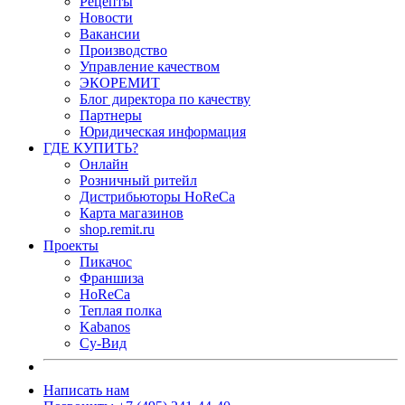
Рецепты
Новости
Вакансии
Производство
Управление качеством
ЭКОРЕМИТ
Блог директора по качеству
Партнеры
Юридическая информация
ГДЕ КУПИТЬ?
Онлайн
Розничный ритейл
Дистрибьюторы HoReCa
Карта магазинов
shop.remit.ru
Проекты
Пикачос
Франшиза
HoReCa
Теплая полка
Kabanos
Су-Вид
Написать нам