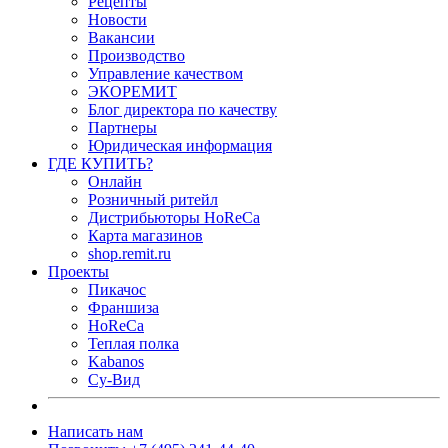
Рецепты
Новости
Вакансии
Производство
Управление качеством
ЭКОРЕМИТ
Блог директора по качеству
Партнеры
Юридическая информация
ГДЕ КУПИТЬ?
Онлайн
Розничный ритейл
Дистрибьюторы HoReCa
Карта магазинов
shop.remit.ru
Проекты
Пикачос
Франшиза
HoReCa
Теплая полка
Kabanos
Су-Вид
Написать нам