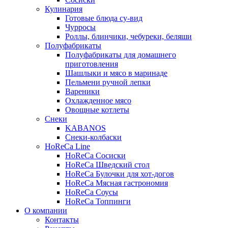
Кулинария
Готовые блюда су-вид
Чурросы
Роллы, блинчики, чебуреки, беляши
Полуфабрикаты
Полуфабрикаты для домашнего
приготовления
Шашлыки и мясо в маринаде
Пельмени ручной лепки
Вареники
Охлажденное мясо
Овощные котлеты
Снеки
KABANOS
Снеки-колбаски
HoReCa Line
HoReCa Сосиски
HoReCa Шведский стол
HoReCa Булочки для хот-догов
HoReCa Мясная гастрономия
HoReCa Соусы
HoReCa Топпинги
О компании
Контакты