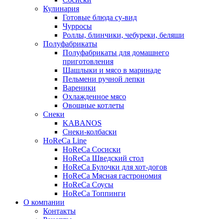
Кулинария
Готовые блюда су-вид
Чурросы
Роллы, блинчики, чебуреки, беляши
Полуфабрикаты
Полуфабрикаты для домашнего
приготовления
Шашлыки и мясо в маринаде
Пельмени ручной лепки
Вареники
Охлажденное мясо
Овощные котлеты
Снеки
KABANOS
Снеки-колбаски
HoReCa Line
HoReCa Сосиски
HoReCa Шведский стол
HoReCa Булочки для хот-догов
HoReCa Мясная гастрономия
HoReCa Соусы
HoReCa Топпинги
О компании
Контакты