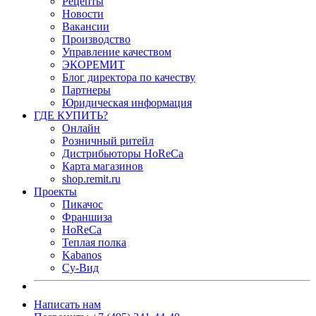
Рецепты
Новости
Вакансии
Производство
Управление качеством
ЭКОРЕМИТ
Блог директора по качеству
Партнеры
Юридическая информация
ГДЕ КУПИТЬ?
Онлайн
Розничный ритейл
Дистрибьюторы HoReCa
Карта магазинов
shop.remit.ru
Проекты
Пикачос
Франшиза
HoReCa
Теплая полка
Kabanos
Су-Вид
Написать нам