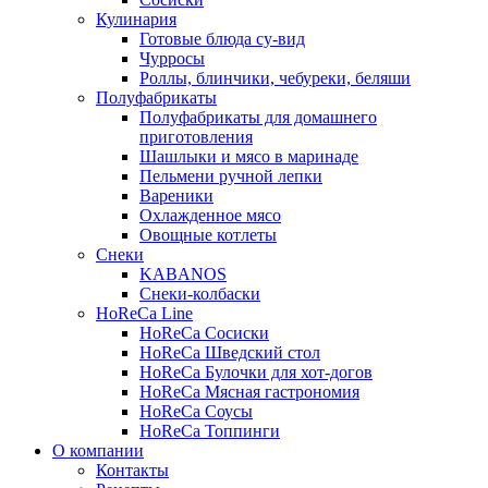
Кулинария
Готовые блюда су-вид
Чурросы
Роллы, блинчики, чебуреки, беляши
Полуфабрикаты
Полуфабрикаты для домашнего
приготовления
Шашлыки и мясо в маринаде
Пельмени ручной лепки
Вареники
Охлажденное мясо
Овощные котлеты
Снеки
KABANOS
Снеки-колбаски
HoReCa Line
HoReCa Сосиски
HoReCa Шведский стол
HoReCa Булочки для хот-догов
HoReCa Мясная гастрономия
HoReCa Соусы
HoReCa Топпинги
О компании
Контакты