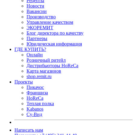
Рецепты
Новости
Вакансии
Производство
Управление качеством
ЭКОРЕМИТ
Блог директора по качеству
Партнеры
Юридическая информация
ГДЕ КУПИТЬ?
Онлайн
Розничный ритейл
Дистрибьюторы HoReCa
Карта магазинов
shop.remit.ru
Проекты
Пикачос
Франшиза
HoReCa
Теплая полка
Kabanos
Су-Вид
Написать нам