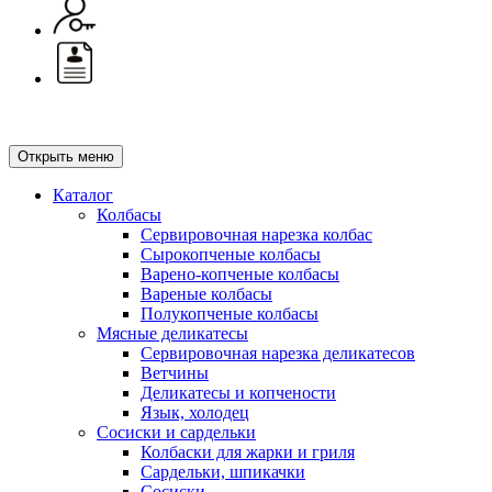
Открыть меню
Каталог
Колбасы
Сервировочная нарезка колбас
Сырокопченые колбасы
Варено-копченые колбасы
Вареные колбасы
Полукопченые колбасы
Мясные деликатесы
Сервировочная нарезка деликатесов
Ветчины
Деликатесы и копчености
Язык, холодец
Сосиски и сардельки
Колбаски для жарки и гриля
Сардельки, шпикачки
Сосиски