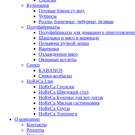
Кулинария
Готовые блюда су-вид
Чурросы
Роллы, блинчики, чебуреки, беляши
Полуфабрикаты
Полуфабрикаты для домашнего приготовлени
Шашлыки и мясо в маринаде
Пельмени ручной лепки
Вареники
Охлажденное мясо
Овощные котлеты
Снеки
KABANOS
Снеки-колбаски
HoReCa Line
HoReCa Сосиски
HoReCa Шведский стол
HoReCa Булочки для хот-догов
HoReCa Мясная гастрономия
HoReCa Соусы
HoReCa Топпинги
О компании
Контакты
Рецепты