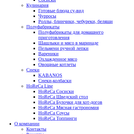
Кулинария
Готовые блюда су-вид
Чурросы
Роллы, блинчики, чебуреки, беляши
Полуфабрикаты
Полуфабрикаты для домашнего
приготовления
Шашлыки и мясо в маринаде
Пельмени ручной лепки
Вареники
Охлажденное мясо
Овощные котлеты
Снеки
KABANOS
Снеки-колбаски
HoReCa Line
HoReCa Сосиски
HoReCa Шведский стол
HoReCa Булочки для хот-догов
HoReCa Мясная гастрономия
HoReCa Соусы
HoReCa Топпинги
О компании
Контакты