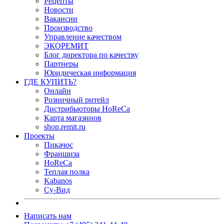
Рецепты
Новости
Вакансии
Производство
Управление качеством
ЭКОРЕМИТ
Блог директора по качеству
Партнеры
Юридическая информация
ГДЕ КУПИТЬ?
Онлайн
Розничный ритейл
Дистрибьюторы HoReCa
Карта магазинов
shop.remit.ru
Проекты
Пикачос
Франшиза
HoReCa
Теплая полка
Kabanos
Су-Вид
Написать нам