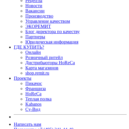
Рецепты
Новости
Вакансии
Производство
Управление качеством
ЭКОРЕМИТ
Блог директора по качеству
Партнеры
Юридическая информация
ГДЕ КУПИТЬ?
Онлайн
Розничный ритейл
Дистрибьюторы HoReCa
Карта магазинов
shop.remit.ru
Проекты
Пикачос
Франшиза
HoReCa
Теплая полка
Kabanos
Су-Вид
Написать нам