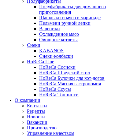
Полуфабрикаты
Полуфабрикаты для домашнего
приготовления
Шашлыки и мясо в маринаде
Пельмени ручной лепки
Вареники
Охлажденное мясо
Овощные котлеты
Снеки
KABANOS
Снеки-колбаски
HoReCa Line
HoReCa Сосиски
HoReCa Шведский стол
HoReCa Булочки для хот-догов
HoReCa Мясная гастрономия
HoReCa Соусы
HoReCa Топпинги
О компании
Контакты
Рецепты
Новости
Вакансии
Производство
Управление качеством