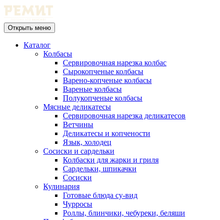
Открыть меню
Каталог
Колбасы
Сервировочная нарезка колбас
Сырокопченые колбасы
Варено-копченые колбасы
Вареные колбасы
Полукопченые колбасы
Мясные деликатесы
Сервировочная нарезка деликатесов
Ветчины
Деликатесы и копчености
Язык, холодец
Сосиски и сардельки
Колбаски для жарки и гриля
Сардельки, шпикачки
Сосиски
Кулинария
Готовые блюда су-вид
Чурросы
Роллы, блинчики, чебуреки, беляши