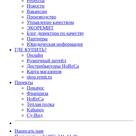
Рецепты
Новости
Вакансии
Производство
Управление качеством
ЭКОРЕМИТ
Блог директора по качеству
Партнеры
Юридическая информация
ГДЕ КУПИТЬ?
Онлайн
Розничный ритейл
Дистрибьюторы HoReCa
Карта магазинов
shop.remit.ru
Проекты
Пикачос
Франшиза
HoReCa
Теплая полка
Kabanos
Су-Вид
Написать нам