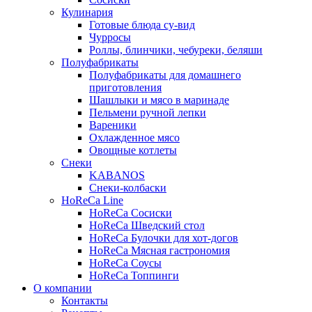
Кулинария
Готовые блюда су-вид
Чурросы
Роллы, блинчики, чебуреки, беляши
Полуфабрикаты
Полуфабрикаты для домашнего
приготовления
Шашлыки и мясо в маринаде
Пельмени ручной лепки
Вареники
Охлажденное мясо
Овощные котлеты
Снеки
KABANOS
Снеки-колбаски
HoReCa Line
HoReCa Сосиски
HoReCa Шведский стол
HoReCa Булочки для хот-догов
HoReCa Мясная гастрономия
HoReCa Соусы
HoReCa Топпинги
О компании
Контакты