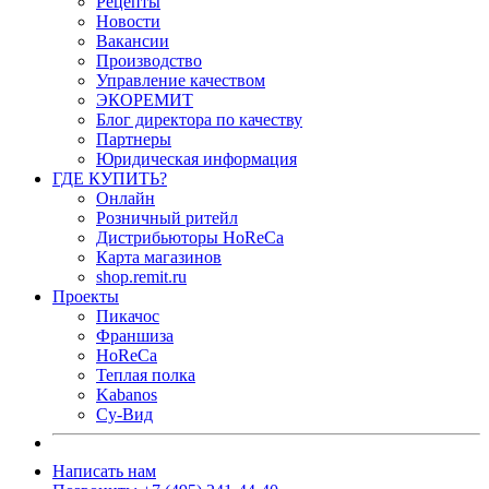
Рецепты
Новости
Вакансии
Производство
Управление качеством
ЭКОРЕМИТ
Блог директора по качеству
Партнеры
Юридическая информация
ГДЕ КУПИТЬ?
Онлайн
Розничный ритейл
Дистрибьюторы HoReCa
Карта магазинов
shop.remit.ru
Проекты
Пикачос
Франшиза
HoReCa
Теплая полка
Kabanos
Су-Вид
Написать нам