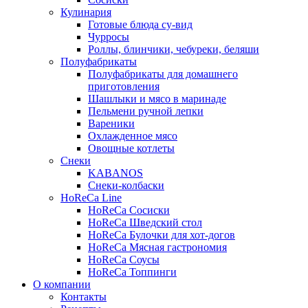
Кулинария
Готовые блюда су-вид
Чурросы
Роллы, блинчики, чебуреки, беляши
Полуфабрикаты
Полуфабрикаты для домашнего
приготовления
Шашлыки и мясо в маринаде
Пельмени ручной лепки
Вареники
Охлажденное мясо
Овощные котлеты
Снеки
KABANOS
Снеки-колбаски
HoReCa Line
HoReCa Сосиски
HoReCa Шведский стол
HoReCa Булочки для хот-догов
HoReCa Мясная гастрономия
HoReCa Соусы
HoReCa Топпинги
О компании
Контакты