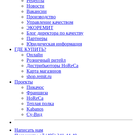
Рецепты
Новости
Вакансии
Производство
Управление качеством
ЭКОРЕМИТ
Блог директора по качеству
Партнеры
Юридическая информация
ГДЕ КУПИТЬ?
Онлайн
Розничный ритейл
Дистрибьюторы HoReCa
Карта магазинов
shop.remit.ru
Проекты
Пикачос
Франшиза
HoReCa
Теплая полка
Kabanos
Су-Вид
Написать нам