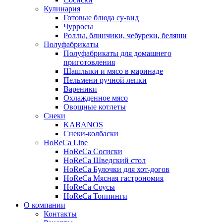
Кулинария
Готовые блюда су-вид
Чурросы
Роллы, блинчики, чебуреки, беляши
Полуфабрикаты
Полуфабрикаты для домашнего
приготовления
Шашлыки и мясо в маринаде
Пельмени ручной лепки
Вареники
Охлажденное мясо
Овощные котлеты
Снеки
KABANOS
Снеки-колбаски
HoReCa Line
HoReCa Сосиски
HoReCa Шведский стол
HoReCa Булочки для хот-догов
HoReCa Мясная гастрономия
HoReCa Соусы
HoReCa Топпинги
О компании
Контакты