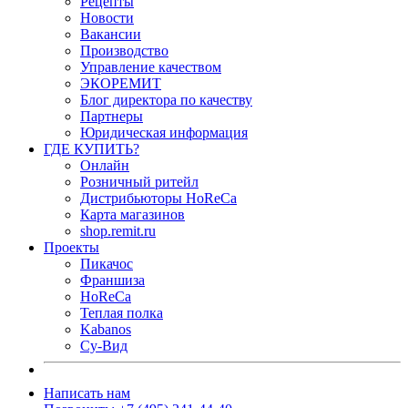
Рецепты
Новости
Вакансии
Производство
Управление качеством
ЭКОРЕМИТ
Блог директора по качеству
Партнеры
Юридическая информация
ГДЕ КУПИТЬ?
Онлайн
Розничный ритейл
Дистрибьюторы HoReCa
Карта магазинов
shop.remit.ru
Проекты
Пикачос
Франшиза
HoReCa
Теплая полка
Kabanos
Су-Вид
Написать нам