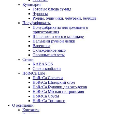
Кулинария
Готовые блюда су-вид
Чурросы
Роллы, блинчики, чебуреки, беляши
Полуфабрикаты
Полуфабрикаты для домашнего
приготовления
Шашлыки и мясо в маринаде
Пельмени ручной лепки
Вареники
Охлажденное мясо
Овощные котлеты
Снеки
KABANOS
Снеки-колбаски
HoReCa Line
HoReCa Сосиски
HoReCa Шведский стол
HoReCa Булочки для хот-догов
HoReCa Мясная гастрономия
HoReCa Соусы
HoReCa Топпинги
О компании
Контакты