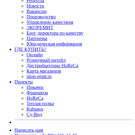
Рецепты
Новости
Вакансии
Производство
Управление качеством
ЭКОРЕМИТ
Блог директора по качеству
Партнеры
Юридическая информация
ГДЕ КУПИТЬ?
Онлайн
Розничный ритейл
Дистрибьюторы HoReCa
Карта магазинов
shop.remit.ru
Проекты
Пикачос
Франшиза
HoReCa
Теплая полка
Kabanos
Су-Вид
Написать нам