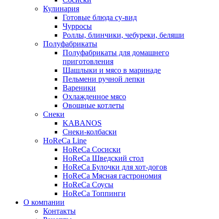
Кулинария
Готовые блюда су-вид
Чурросы
Роллы, блинчики, чебуреки, беляши
Полуфабрикаты
Полуфабрикаты для домашнего
приготовления
Шашлыки и мясо в маринаде
Пельмени ручной лепки
Вареники
Охлажденное мясо
Овощные котлеты
Снеки
KABANOS
Снеки-колбаски
HoReCa Line
HoReCa Сосиски
HoReCa Шведский стол
HoReCa Булочки для хот-догов
HoReCa Мясная гастрономия
HoReCa Соусы
HoReCa Топпинги
О компании
Контакты