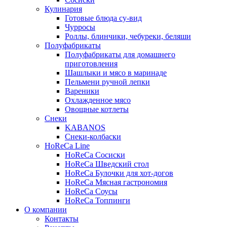
Кулинария
Готовые блюда су-вид
Чурросы
Роллы, блинчики, чебуреки, беляши
Полуфабрикаты
Полуфабрикаты для домашнего
приготовления
Шашлыки и мясо в маринаде
Пельмени ручной лепки
Вареники
Охлажденное мясо
Овощные котлеты
Снеки
KABANOS
Снеки-колбаски
HoReCa Line
HoReCa Сосиски
HoReCa Шведский стол
HoReCa Булочки для хот-догов
HoReCa Мясная гастрономия
HoReCa Соусы
HoReCa Топпинги
О компании
Контакты