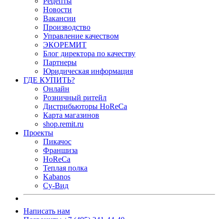
Рецепты
Новости
Вакансии
Производство
Управление качеством
ЭКОРЕМИТ
Блог директора по качеству
Партнеры
Юридическая информация
ГДЕ КУПИТЬ?
Онлайн
Розничный ритейл
Дистрибьюторы HoReCa
Карта магазинов
shop.remit.ru
Проекты
Пикачос
Франшиза
HoReCa
Теплая полка
Kabanos
Су-Вид
Написать нам