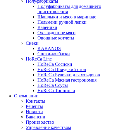
Полуфабрикаты
Полуфабрикаты для домашнего
приготовления
Шашлыки и мясо в маринаде
Пельмени ручной лепки
Вареники
Охлажденное мясо
Овощные котлеты
Снеки
KABANOS
Снеки-колбаски
HoReCa Line
HoReCa Сосиски
HoReCa Шведский стол
HoReCa Булочки для хот-догов
HoReCa Мясная гастрономия
HoReCa Соусы
HoReCa Топпинги
О компании
Контакты
Рецепты
Новости
Вакансии
Производство
Управление качеством