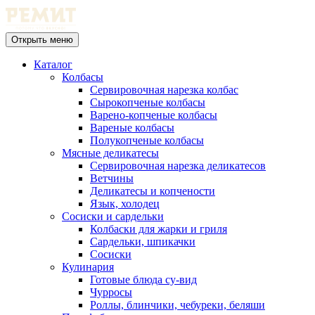
Открыть меню
Каталог
Колбасы
Сервировочная нарезка колбас
Сырокопченые колбасы
Варено-копченые колбасы
Вареные колбасы
Полукопченые колбасы
Мясные деликатесы
Сервировочная нарезка деликатесов
Ветчины
Деликатесы и копчености
Язык, холодец
Сосиски и сардельки
Колбаски для жарки и гриля
Сардельки, шпикачки
Сосиски
Кулинария
Готовые блюда су-вид
Чурросы
Роллы, блинчики, чебуреки, беляши