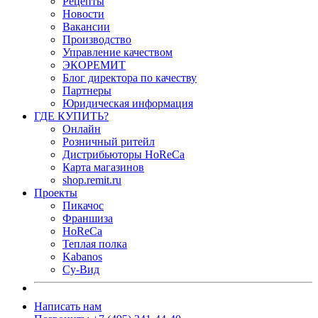
Рецепты
Новости
Вакансии
Производство
Управление качеством
ЭКОРЕМИТ
Блог директора по качеству
Партнеры
Юридическая информация
ГДЕ КУПИТЬ?
Онлайн
Розничный ритейл
Дистрибьюторы HoReCa
Карта магазинов
shop.remit.ru
Проекты
Пикачос
Франшиза
HoReCa
Теплая полка
Kabanos
Су-Вид
Написать нам