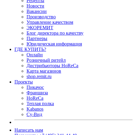
Рецепты
Новости
Вакансии
Производство
Управление качеством
ЭКОРЕМИТ
Блог директора по качеству
Партнеры
Юридическая информация
ГДЕ КУПИТЬ?
Онлайн
Розничный ритейл
Дистрибьюторы HoReCa
Карта магазинов
shop.remit.ru
Проекты
Пикачос
Франшиза
HoReCa
Теплая полка
Kabanos
Су-Вид
Написать нам