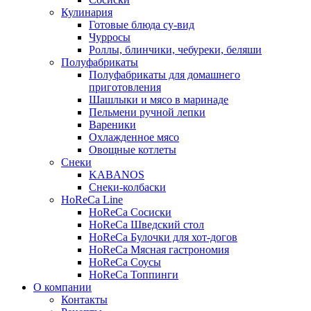
Кулинария
Готовые блюда су-вид
Чурросы
Роллы, блинчики, чебуреки, беляши
Полуфабрикаты
Полуфабрикаты для домашнего
приготовления
Шашлыки и мясо в маринаде
Пельмени ручной лепки
Вареники
Охлажденное мясо
Овощные котлеты
Снеки
KABANOS
Снеки-колбаски
HoReCa Line
HoReCa Сосиски
HoReCa Шведский стол
HoReCa Булочки для хот-догов
HoReCa Мясная гастрономия
HoReCa Соусы
HoReCa Топпинги
О компании
Контакты