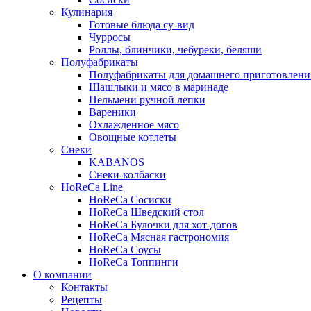
Кулинария
Готовые блюда су-вид
Чурросы
Роллы, блинчики, чебуреки, беляши
Полуфабрикаты
Полуфабрикаты для домашнего приготовлени
Шашлыки и мясо в маринаде
Пельмени ручной лепки
Вареники
Охлажденное мясо
Овощные котлеты
Снеки
KABANOS
Снеки-колбаски
HoReCa Line
HoReCa Сосиски
HoReCa Шведский стол
HoReCa Булочки для хот-догов
HoReCa Мясная гастрономия
HoReCa Соусы
HoReCa Топпинги
О компании
Контакты
Рецепты