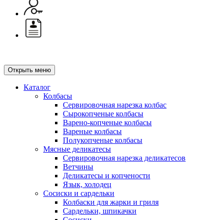
Открыть меню
Каталог
Колбасы
Сервировочная нарезка колбас
Сырокопченые колбасы
Варено-копченые колбасы
Вареные колбасы
Полукопченые колбасы
Мясные деликатесы
Сервировочная нарезка деликатесов
Ветчины
Деликатесы и копчености
Язык, холодец
Сосиски и сардельки
Колбаски для жарки и гриля
Сардельки, шпикачки
Сосиски