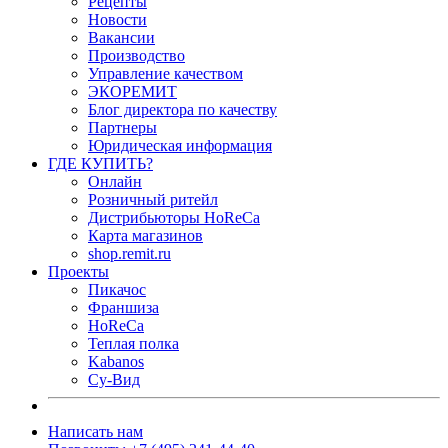
Рецепты
Новости
Вакансии
Производство
Управление качеством
ЭКОРЕМИТ
Блог директора по качеству
Партнеры
Юридическая информация
ГДЕ КУПИТЬ?
Онлайн
Розничный ритейл
Дистрибьюторы HoReCa
Карта магазинов
shop.remit.ru
Проекты
Пикачос
Франшиза
HoReCa
Теплая полка
Kabanos
Су-Вид
Написать нам