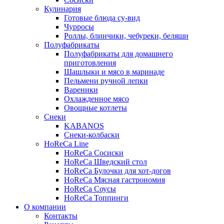
Кулинария
Готовые блюда су-вид
Чурросы
Роллы, блинчики, чебуреки, беляши
Полуфабрикаты
Полуфабрикаты для домашнего
приготовления
Шашлыки и мясо в маринаде
Пельмени ручной лепки
Вареники
Охлажденное мясо
Овощные котлеты
Снеки
KABANOS
Снеки-колбаски
HoReCa Line
HoReCa Сосиски
HoReCa Шведский стол
HoReCa Булочки для хот-догов
HoReCa Мясная гастрономия
HoReCa Соусы
HoReCa Топпинги
О компании
Контакты