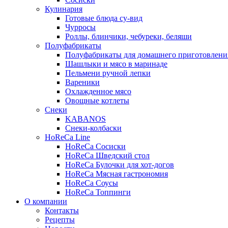
Кулинария
Готовые блюда су-вид
Чурросы
Роллы, блинчики, чебуреки, беляши
Полуфабрикаты
Полуфабрикаты для домашнего приготовлени
Шашлыки и мясо в маринаде
Пельмени ручной лепки
Вареники
Охлажденное мясо
Овощные котлеты
Снеки
KABANOS
Снеки-колбаски
HoReCa Line
HoReCa Сосиски
HoReCa Шведский стол
HoReCa Булочки для хот-догов
HoReCa Мясная гастрономия
HoReCa Соусы
HoReCa Топпинги
О компании
Контакты
Рецепты