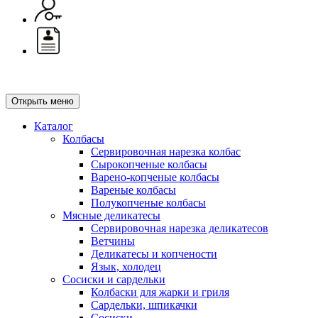
Открыть меню
Каталог
Колбасы
Сервировочная нарезка колбас
Сырокопченые колбасы
Варено-копченые колбасы
Вареные колбасы
Полукопченые колбасы
Мясные деликатесы
Сервировочная нарезка деликатесов
Ветчины
Деликатесы и копчености
Язык, холодец
Сосиски и сардельки
Колбаски для жарки и гриля
Сардельки, шпикачки
Сосиски