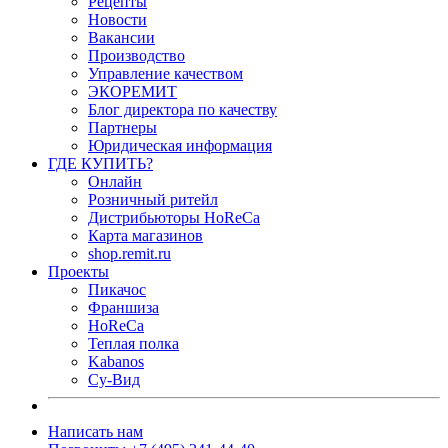
Рецепты
Новости
Вакансии
Производство
Управление качеством
ЭКОРЕМИТ
Блог директора по качеству
Партнеры
Юридическая информация
ГДЕ КУПИТЬ?
Онлайн
Розничный ритейл
Дистрибьюторы HoReCa
Карта магазинов
shop.remit.ru
Проекты
Пикачос
Франшиза
HoReCa
Теплая полка
Kabanos
Су-Вид
Написать нам