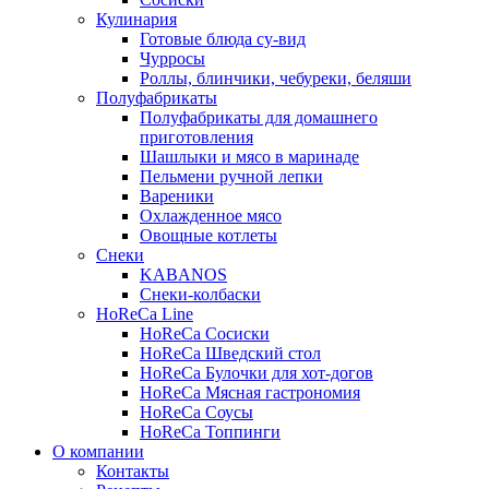
Кулинария
Готовые блюда су-вид
Чурросы
Роллы, блинчики, чебуреки, беляши
Полуфабрикаты
Полуфабрикаты для домашнего
приготовления
Шашлыки и мясо в маринаде
Пельмени ручной лепки
Вареники
Охлажденное мясо
Овощные котлеты
Снеки
KABANOS
Снеки-колбаски
HoReCa Line
HoReCa Сосиски
HoReCa Шведский стол
HoReCa Булочки для хот-догов
HoReCa Мясная гастрономия
HoReCa Соусы
HoReCa Топпинги
О компании
Контакты