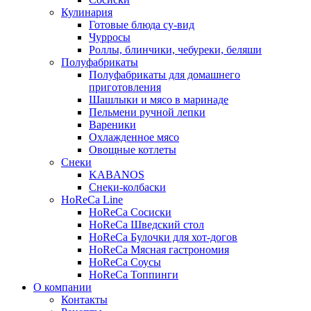
Кулинария
Готовые блюда су-вид
Чурросы
Роллы, блинчики, чебуреки, беляши
Полуфабрикаты
Полуфабрикаты для домашнего
приготовления
Шашлыки и мясо в маринаде
Пельмени ручной лепки
Вареники
Охлажденное мясо
Овощные котлеты
Снеки
KABANOS
Снеки-колбаски
HoReCa Line
HoReCa Сосиски
HoReCa Шведский стол
HoReCa Булочки для хот-догов
HoReCa Мясная гастрономия
HoReCa Соусы
HoReCa Топпинги
О компании
Контакты