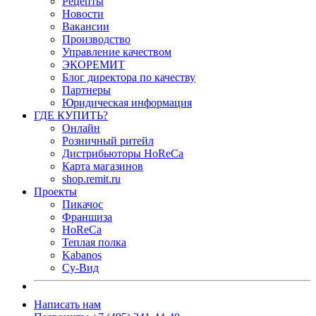
Рецепты
Новости
Вакансии
Производство
Управление качеством
ЭКОРЕМИТ
Блог директора по качеству
Партнеры
Юридическая информация
ГДЕ КУПИТЬ?
Онлайн
Розничный ритейл
Дистрибьюторы HoReCa
Карта магазинов
shop.remit.ru
Проекты
Пикачос
Франшиза
HoReCa
Теплая полка
Kabanos
Су-Вид
Написать нам