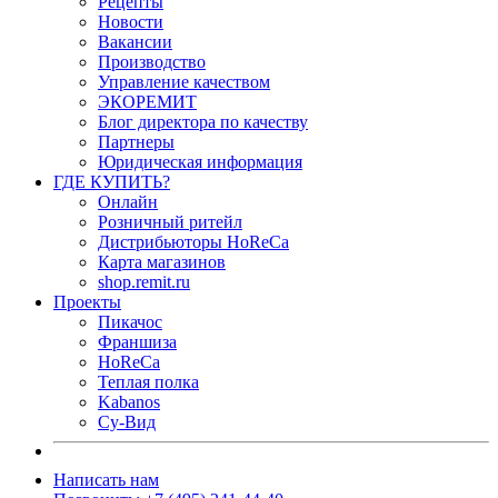
Рецепты
Новости
Вакансии
Производство
Управление качеством
ЭКОРЕМИТ
Блог директора по качеству
Партнеры
Юридическая информация
ГДЕ КУПИТЬ?
Онлайн
Розничный ритейл
Дистрибьюторы HoReCa
Карта магазинов
shop.remit.ru
Проекты
Пикачос
Франшиза
HoReCa
Теплая полка
Kabanos
Су-Вид
Написать нам