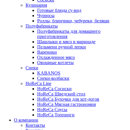
Кулинария
Готовые блюда су-вид
Чурросы
Роллы, блинчики, чебуреки, беляши
Полуфабрикаты
Полуфабрикаты для домашнего
приготовления
Шашлыки и мясо в маринаде
Пельмени ручной лепки
Вареники
Охлажденное мясо
Овощные котлеты
Снеки
KABANOS
Снеки-колбаски
HoReCa Line
HoReCa Сосиски
HoReCa Шведский стол
HoReCa Булочки для хот-догов
HoReCa Мясная гастрономия
HoReCa Соусы
HoReCa Топпинги
О компании
Контакты