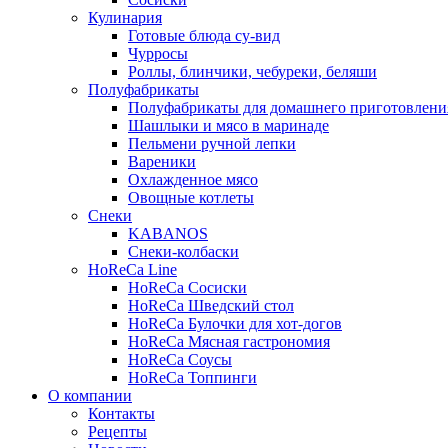
Кулинария
Готовые блюда су-вид
Чурросы
Роллы, блинчики, чебуреки, беляши
Полуфабрикаты
Полуфабрикаты для домашнего приготовлени
Шашлыки и мясо в маринаде
Пельмени ручной лепки
Вареники
Охлажденное мясо
Овощные котлеты
Снеки
KABANOS
Снеки-колбаски
HoReCa Line
HoReCa Сосиски
HoReCa Шведский стол
HoReCa Булочки для хот-догов
HoReCa Мясная гастрономия
HoReCa Соусы
HoReCa Топпинги
О компании
Контакты
Рецепты