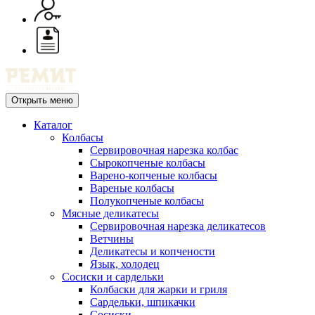
Открыть меню
Каталог
Колбасы
Сервировочная нарезка колбас
Сырокопченые колбасы
Варено-копченые колбасы
Вареные колбасы
Полукопченые колбасы
Мясные деликатесы
Сервировочная нарезка деликатесов
Ветчины
Деликатесы и копчености
Язык, холодец
Сосиски и сардельки
Колбаски для жарки и гриля
Сардельки, шпикачки
Сосиски