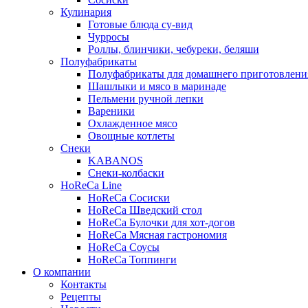
Кулинария
Готовые блюда су-вид
Чурросы
Роллы, блинчики, чебуреки, беляши
Полуфабрикаты
Полуфабрикаты для домашнего приготовлени
Шашлыки и мясо в маринаде
Пельмени ручной лепки
Вареники
Охлажденное мясо
Овощные котлеты
Снеки
KABANOS
Снеки-колбаски
HoReCa Line
HoReCa Сосиски
HoReCa Шведский стол
HoReCa Булочки для хот-догов
HoReCa Мясная гастрономия
HoReCa Соусы
HoReCa Топпинги
О компании
Контакты
Рецепты