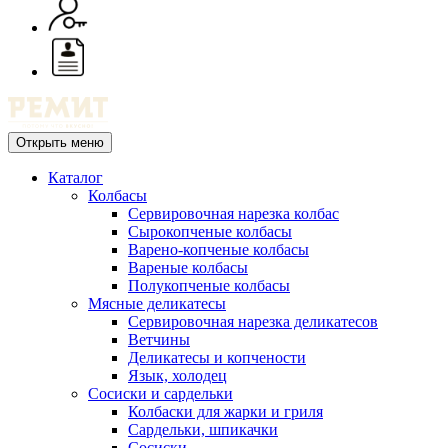
Открыть меню
Каталог
Колбасы
Сервировочная нарезка колбас
Сырокопченые колбасы
Варено-копченые колбасы
Вареные колбасы
Полукопченые колбасы
Мясные деликатесы
Сервировочная нарезка деликатесов
Ветчины
Деликатесы и копчености
Язык, холодец
Сосиски и сардельки
Колбаски для жарки и гриля
Сардельки, шпикачки
Сосиски