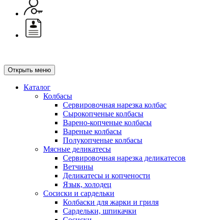
Открыть меню
Каталог
Колбасы
Сервировочная нарезка колбас
Сырокопченые колбасы
Варено-копченые колбасы
Вареные колбасы
Полукопченые колбасы
Мясные деликатесы
Сервировочная нарезка деликатесов
Ветчины
Деликатесы и копчености
Язык, холодец
Сосиски и сардельки
Колбаски для жарки и гриля
Сардельки, шпикачки
Сосиски