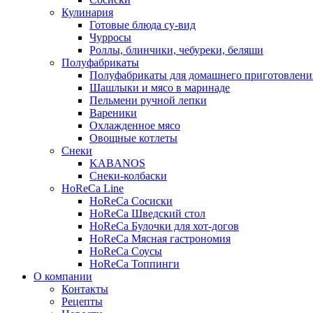
Кулинария
Готовые блюда су-вид
Чурросы
Роллы, блинчики, чебуреки, беляши
Полуфабрикаты
Полуфабрикаты для домашнего приготовлени
Шашлыки и мясо в маринаде
Пельмени ручной лепки
Вареники
Охлажденное мясо
Овощные котлеты
Снеки
KABANOS
Снеки-колбаски
HoReCa Line
HoReCa Сосиски
HoReCa Шведский стол
HoReCa Булочки для хот-догов
HoReCa Мясная гастрономия
HoReCa Соусы
HoReCa Топпинги
О компании
Контакты
Рецепты