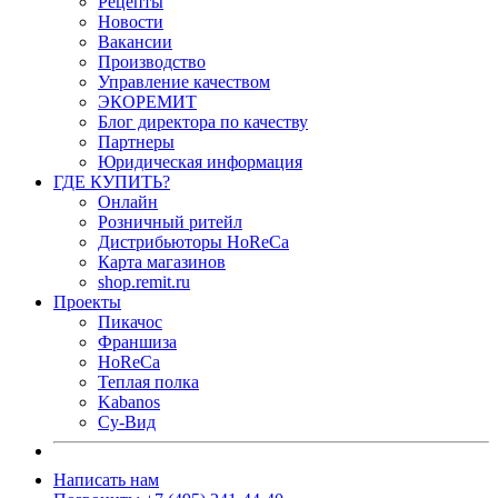
Рецепты
Новости
Вакансии
Производство
Управление качеством
ЭКОРЕМИТ
Блог директора по качеству
Партнеры
Юридическая информация
ГДЕ КУПИТЬ?
Онлайн
Розничный ритейл
Дистрибьюторы HoReCa
Карта магазинов
shop.remit.ru
Проекты
Пикачос
Франшиза
HoReCa
Теплая полка
Kabanos
Су-Вид
Написать нам