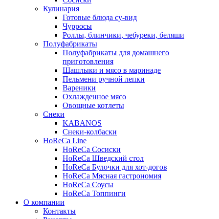
Кулинария
Готовые блюда су-вид
Чурросы
Роллы, блинчики, чебуреки, беляши
Полуфабрикаты
Полуфабрикаты для домашнего
приготовления
Шашлыки и мясо в маринаде
Пельмени ручной лепки
Вареники
Охлажденное мясо
Овощные котлеты
Снеки
KABANOS
Снеки-колбаски
HoReCa Line
HoReCa Сосиски
HoReCa Шведский стол
HoReCa Булочки для хот-догов
HoReCa Мясная гастрономия
HoReCa Соусы
HoReCa Топпинги
О компании
Контакты