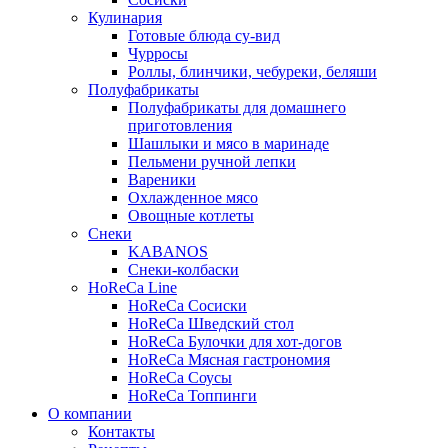
Кулинария
Готовые блюда су-вид
Чурросы
Роллы, блинчики, чебуреки, беляши
Полуфабрикаты
Полуфабрикаты для домашнего
приготовления
Шашлыки и мясо в маринаде
Пельмени ручной лепки
Вареники
Охлажденное мясо
Овощные котлеты
Снеки
KABANOS
Снеки-колбаски
HoReCa Line
HoReCa Сосиски
HoReCa Шведский стол
HoReCa Булочки для хот-догов
HoReCa Мясная гастрономия
HoReCa Соусы
HoReCa Топпинги
О компании
Контакты