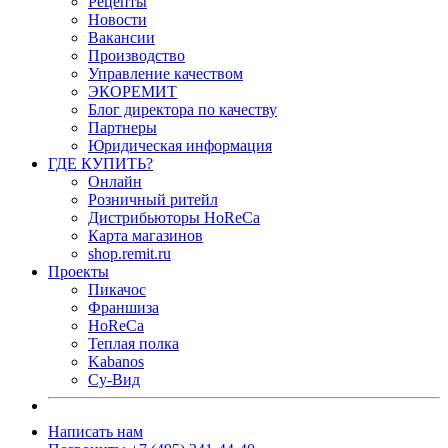
Рецепты
Новости
Вакансии
Производство
Управление качеством
ЭКОРЕМИТ
Блог директора по качеству
Партнеры
Юридическая информация
ГДЕ КУПИТЬ?
Онлайн
Розничный ритейл
Дистрибьюторы HoReCa
Карта магазинов
shop.remit.ru
Проекты
Пикачос
Франшиза
HoReCa
Теплая полка
Kabanos
Су-Вид
Написать нам