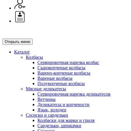
Открыть меню
Каталог
Колбасы
Сервировочная нарезка колбас
Сырокопченые колбасы
Варено-копченые колбасы
Вареные колбасы
Полукопченые колбасы
Мясные деликатесы
Сервировочная нарезка деликатесов
Ветчины
Деликатесы и копчености
Язык, холодец
Сосиски и сардельки
Колбаски для жарки и гриля
Сардельки, шпикачки
Сосиски