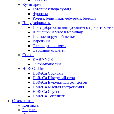
Кулинария
Готовые блюда су-вид
Чурросы
Роллы, блинчики, чебуреки, беляши
Полуфабрикаты
Полуфабрикаты для домашнего приготовлени
Шашлыки и мясо в маринаде
Пельмени ручной лепки
Вареники
Охлажденное мясо
Овощные котлеты
Снеки
KABANOS
Снеки-колбаски
HoReCa Line
HoReCa Сосиски
HoReCa Шведский стол
HoReCa Булочки для хот-догов
HoReCa Мясная гастрономия
HoReCa Соусы
HoReCa Топпинги
О компании
Контакты
Рецепты