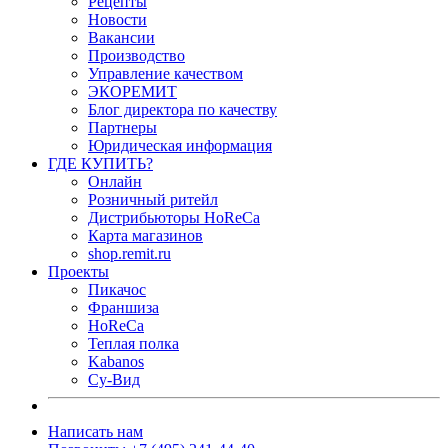
Рецепты
Новости
Вакансии
Производство
Управление качеством
ЭКОРЕМИТ
Блог директора по качеству
Партнеры
Юридическая информация
ГДЕ КУПИТЬ?
Онлайн
Розничный ритейл
Дистрибьюторы HoReCa
Карта магазинов
shop.remit.ru
Проекты
Пикачос
Франшиза
HoReCa
Теплая полка
Kabanos
Су-Вид
Написать нам