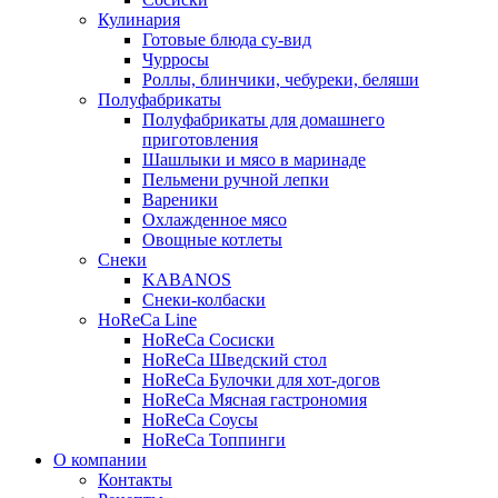
Кулинария
Готовые блюда су-вид
Чурросы
Роллы, блинчики, чебуреки, беляши
Полуфабрикаты
Полуфабрикаты для домашнего
приготовления
Шашлыки и мясо в маринаде
Пельмени ручной лепки
Вареники
Охлажденное мясо
Овощные котлеты
Снеки
KABANOS
Снеки-колбаски
HoReCa Line
HoReCa Сосиски
HoReCa Шведский стол
HoReCa Булочки для хот-догов
HoReCa Мясная гастрономия
HoReCa Соусы
HoReCa Топпинги
О компании
Контакты